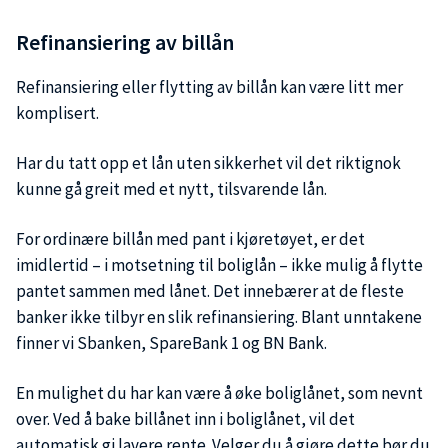
Refinansiering av billån
Refinansiering eller flytting av billån kan være litt mer
komplisert.
Har du tatt opp et lån uten sikkerhet vil det riktignok
kunne gå greit med et nytt, tilsvarende lån.
For ordinære billån med pant i kjøretøyet, er det
imidlertid – i motsetning til boliglån – ikke mulig å flytte
pantet sammen med lånet. Det innebærer at de fleste
banker ikke tilbyr en slik refinansiering. Blant unntakene
finner vi Sbanken, SpareBank 1 og BN Bank.
En mulighet du har kan være å øke boliglånet, som nevnt
over. Ved å bake billånet inn i boliglånet, vil det
automatisk gi lavere rente. Velger du å gjøre dette bør du