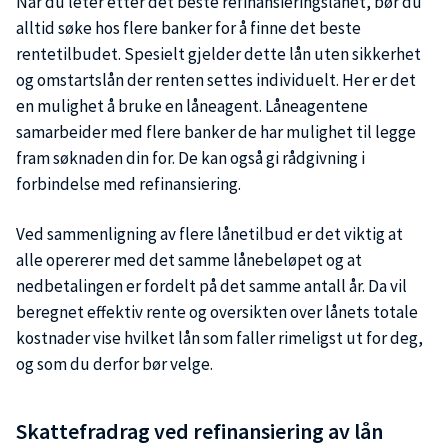
Når du leter etter det beste refinansieringslånet, bør du
alltid søke hos flere banker for å finne det beste
rentetilbudet. Spesielt gjelder dette lån uten sikkerhet
og omstartslån der renten settes individuelt. Her er det
en mulighet å bruke en låneagent. Låneagentene
samarbeider med flere banker de har mulighet til legge
fram søknaden din for. De kan også gi rådgivning i
forbindelse med refinansiering.
Ved sammenligning av flere lånetilbud er det viktig at
alle opererer med det samme lånebeløpet og at
nedbetalingen er fordelt på det samme antall år. Da vil
beregnet effektiv rente og oversikten over lånets totale
kostnader vise hvilket lån som faller rimeligst ut for deg,
og som du derfor bør velge.
Skattefradrag ved refinansiering av lån