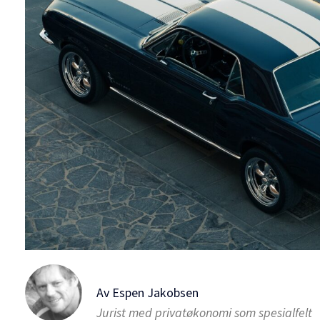
Av
Espen Jakobsen
Jurist med privatøkonomi som spesialfelt