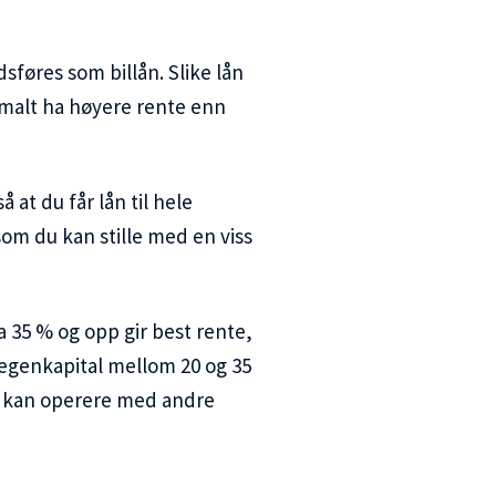
dsføres som billån. Slike lån
ormalt ha høyere rente enn
å at du får lån til hele
som du kan stille med en viss
a 35 % og opp gir best rente,
egenkapital mellom 20 og 35
r kan operere med andre