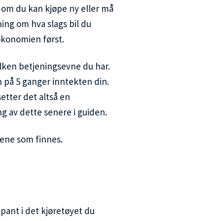
g om du kan kjøpe ny eller må
ing om hva slags bil du
økonomien først.
ilken betjeningsevne du har.
n på 5 ganger inntekten din.
setter det altså en
 av dette senere i guiden.
mene som finnes.
r pant i det kjøretøyet du