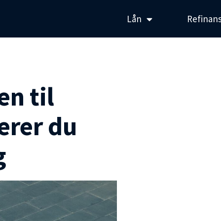
Lån
Refinans
n til
ierer du
g