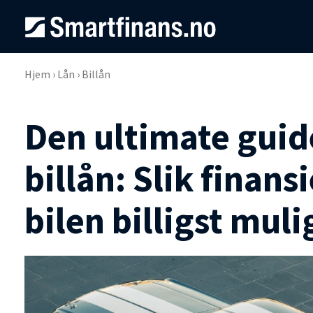
Hjem
›
Lån
›
Billån
Den ultimate guide
billån: Slik finans
bilen billigst muli